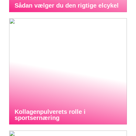
Sådan vælger du den rigtige elcykel
Kollagenpulverets rolle i
sportsernæring