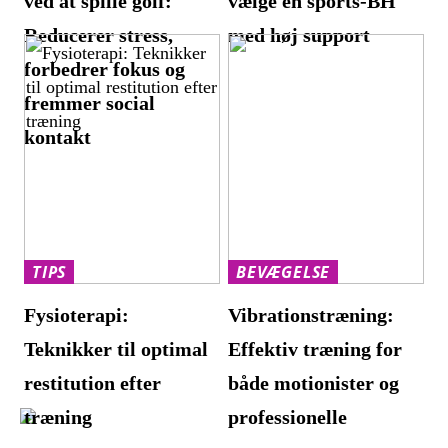
ved at spille golf:
vælge en sports-BH
Reducerer stress,
med høj support
forbedrer fokus og
fremmer social
kontakt
TIPS
BEVÆGELSE
Fysioterapi:
Vibrationstræning:
Teknikker til optimal
Effektiv træning for
restitution efter
både motionister og
træning
professionelle