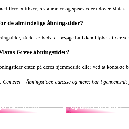
med flere butikker, restauranter og spisesteder udover Matas.
or de almindelige åbningstider?
gstider, så det er bedst at besøge butikken i løbet af deres 
 Matas Greve åbningstider?
ingstider enten på deres hjemmeside eller ved at kontakte b
e Centeret – Åbningstider, adresse og mere! har i gennemsnit
Det ultimative
llagenpulverets rolle
kosttilskud til atleter
sportsernæring
og aktive personer