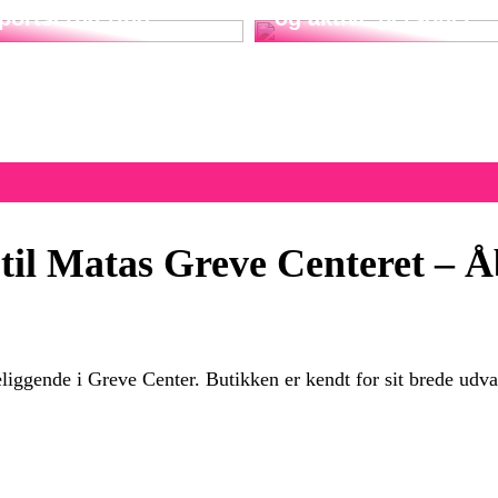
sportsernæring
og aktive personer
til Matas Greve Centeret – Åb
iggende i Greve Center. Butikken er kendt for sit brede udva