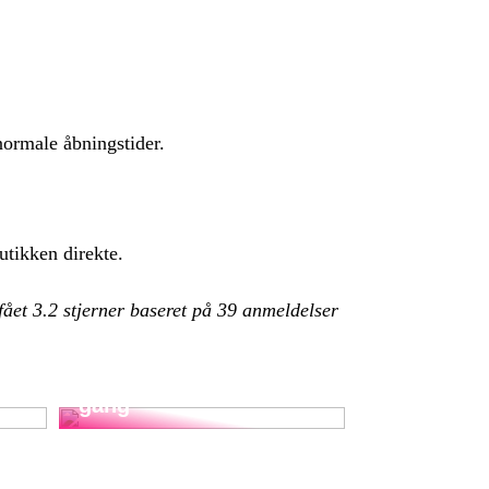
normale åbningstider.
utikken direkte.
 fået
3.2
stjerner baseret på
39
anmeldelser
Sportsudstyr for
begyndere: Vigtigt
udstyr til at komme i
gang