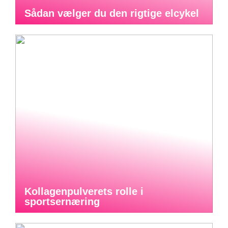
Sådan vælger du den rigtige elcykel
Kollagenpulverets rolle i
sportsernæring