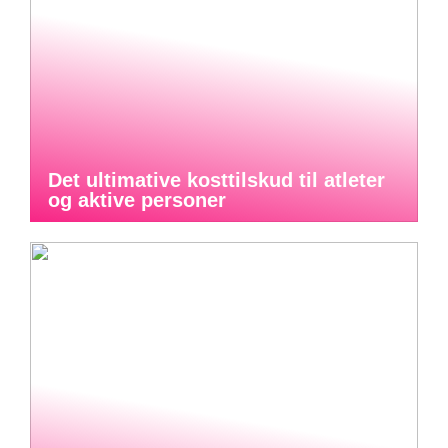
Det ultimative kosttilskud til atleter
og aktive personer