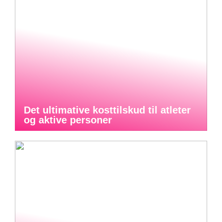
Det ultimative kosttilskud til atleter
og aktive personer