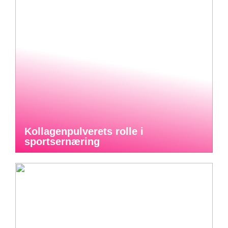
Kollagenpulverets rolle i
sportsernæring