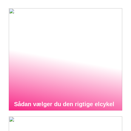
Sådan vælger du den rigtige elcykel