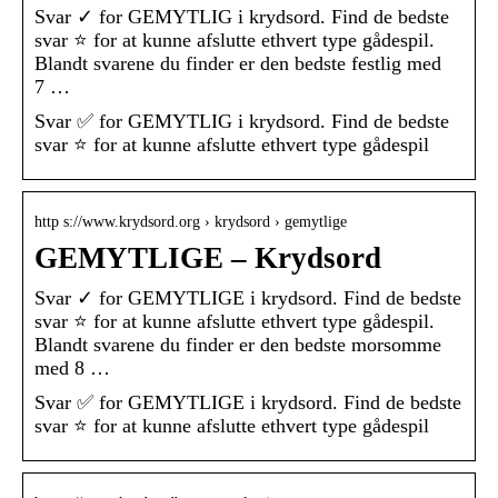
Svar ✓ for GEMYTLIG i krydsord. Find de bedste
svar ⭐ for at kunne afslutte ethvert type gådespil.
Blandt svarene du finder er den bedste festlig med
7 …
Svar ✅ for GEMYTLIG i krydsord. Find de bedste
svar ⭐ for at kunne afslutte ethvert type gådespil
http s://www.krydsord.org › krydsord › gemytlige
GEMYTLIGE – Krydsord
Svar ✓ for GEMYTLIGE i krydsord. Find de bedste
svar ⭐ for at kunne afslutte ethvert type gådespil.
Blandt svarene du finder er den bedste morsomme
med 8 …
Svar ✅ for GEMYTLIGE i krydsord. Find de bedste
svar ⭐ for at kunne afslutte ethvert type gådespil