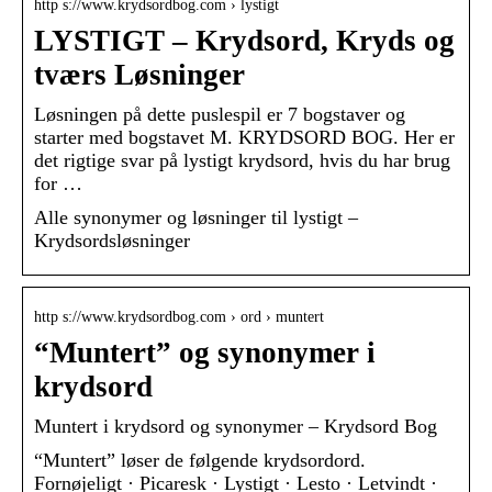
http s://www.krydsordbog.com › lystigt
LYSTIGT – Krydsord, Kryds og
tværs Løsninger
Løsningen på dette puslespil er 7 bogstaver og
starter med bogstavet M. KRYDSORD BOG. Her er
det rigtige svar på lystigt krydsord, hvis du har brug
for …
Alle synonymer og løsninger til lystigt –
Krydsordsløsninger
http s://www.krydsordbog.com › ord › muntert
“Muntert” og synonymer i
krydsord
Muntert i krydsord og synonymer – Krydsord Bog
“Muntert” løser de følgende krydsordord.
Fornøjeligt · Picaresk · Lystigt · Lesto · Letvindt ·