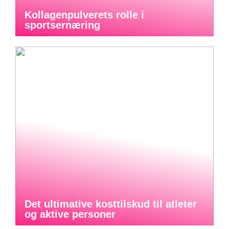
Kollagenpulverets rolle i
sportsernæring
Det ultimative kosttilskud til atleter
og aktive personer