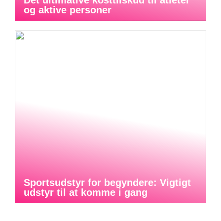
Det ultimative kosttilskud til atleter
og aktive personer
Sportsudstyr for begyndere: Vigtigt
udstyr til at komme i gang