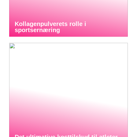
Kollagenpulverets rolle i
sportsernæring