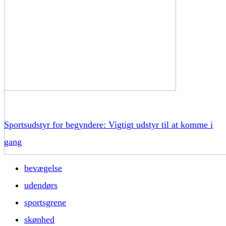
Sportsudstyr for begyndere: Vigtigt udstyr til at komme i
gang
bevægelse
udendørs
sportsgrene
skønhed