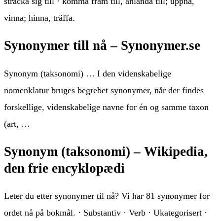
sträcka sig till · komma fram till, anlända till; uppnå,
vinna; hinna, träffa.
Synonymer till nå – Synonymer.se
Synonym (taksonomi) … I den videnskabelige
nomenklatur bruges begrebet synonymer, når der findes
forskellige, videnskabelige navne for én og samme taxon
(art, …
Synonym (taksonomi) – Wikipedia,
den frie encyklopædi
Leter du etter synonymer til nå? Vi har 81 synonymer for
ordet nå på bokmål. · Substantiv · Verb · Ukategorisert ·