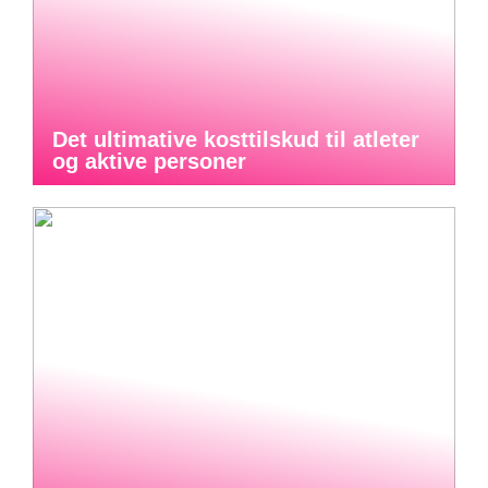
Det ultimative kosttilskud til atleter
og aktive personer