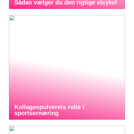
Sådan vælger du den rigtige elcykel
Kollagenpulverets rolle i
sportsernæring