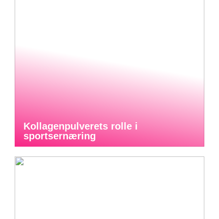
Kollagenpulverets rolle i
sportsernæring