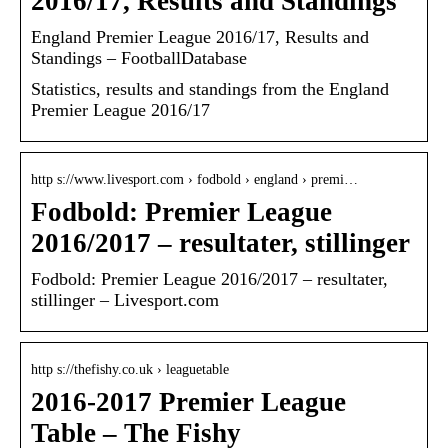
2016/17, Results and Standings
England Premier League 2016/17, Results and
Standings – FootballDatabase
Statistics, results and standings from the England
Premier League 2016/17
http s://www.livesport.com › fodbold › england › premi…
Fodbold: Premier League
2016/2017 – resultater, stillinger
Fodbold: Premier League 2016/2017 – resultater,
stillinger – Livesport.com
http s://thefishy.co.uk › leaguetable
2016-2017 Premier League
Table – The Fishy