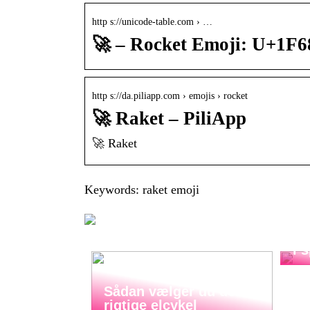
http s://unicode-table.com › …
🚀 – Rocket Emoji: U+1F6
http s://da.piliapp.com › emojis › rocket
🚀 Raket – PiliApp
🚀 Raket
Keywords: raket emoji
Ko
i 
Sådan vælger du den
rigtige elcykel