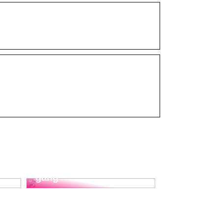
Sportsudstyr for
begyndere: Vigtigt
udstyr til at komme i
gang