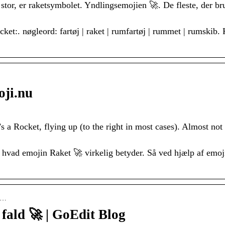
 stor, er raketsymbolet. Yndlingsemojien 🚀. De fleste, der br
ket:. nøgleord: fartøj | raket | rumfartøj | rummet | rumskib.
oji.nu
s a Rocket, flying up (to the right in most cases). Almost not u
 hvad emojin Raket 🚀 virkelig betyder. Så ved hjælp af emo
d-…
fald 🚀 | GoEdit Blog