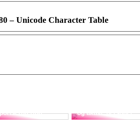
80 – Unicode Character Table
Det ultimative
llagenpulverets rolle
kosttilskud til atleter
sportsernæring
og aktive personer