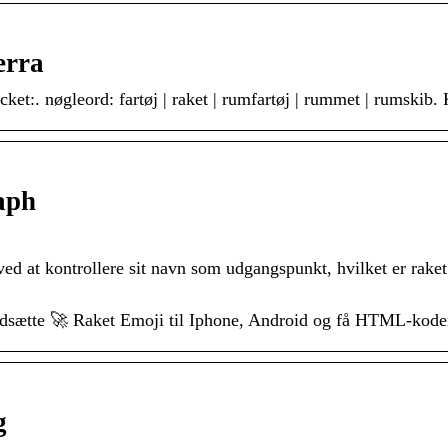
erra
ket:. nøgleord: fartøj | raket | rumfartøj | rummet | rumskib.
aph
d at kontrollere sit navn som udgangspunkt, hvilket er raket
ndsætte 🚀 Raket Emoji til Iphone, Android og få HTML-kode
g