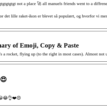
tgtgtgt not a place 🚀 all manuels friends went to a diff
 det lille raket-ikon er blevet så populært, og hvorfor vi men
nary of Emoji, Copy & Paste
t’s a rocket, flying up (to the right in most cases). Almost
️😍
 😀😂👌❤️😍