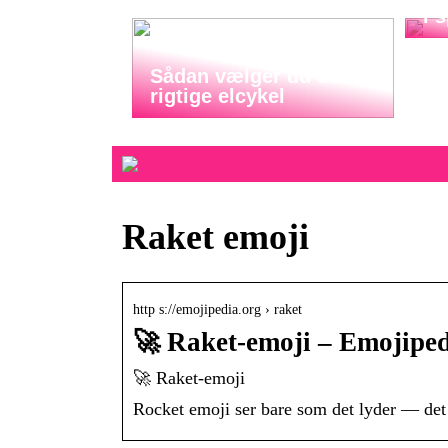
i 
Sådan vælger du den
rigtige elcykel
Raket emoji
http s://emojipedia.org › raket
🚀 Raket-emoji – Emojipe
🚀 Raket-emoji
Rocket emoji ser bare som det lyder — det e