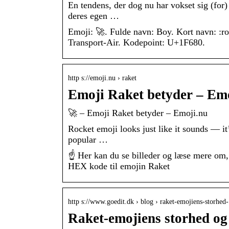
En tendens, der dog nu har vokset sig (for)
deres egen …
Emoji: 🚀. Fulde navn: Boy. Kort navn: :roc
Transport-Air. Kodepoint: U+1F680.
http s://emoji.nu › raket
Emoji Raket betyder – Em
🚀 – Emoji Raket betyder – Emoji.nu
Rocket emoji looks just like it sounds — it’
popular …
☝ Her kan du se billeder og læse mere om,
HEX kode til emojin Raket
http s://www.goedit.dk › blog › raket-emojiens-storhe
Raket-emojiens storhed og 