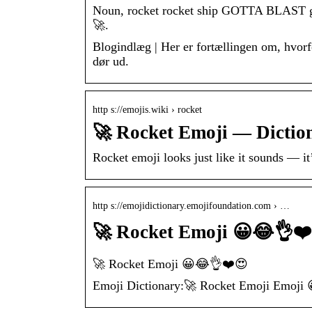
Noun, rocket rocket ship GOTTA BLAST gtg
🚀.
Blogindlæg | Her er fortællingen om, hvorfor
dør ud.
http s://emojis.wiki › rocket
🚀 Rocket Emoji — Dictio
Rocket emoji looks just like it sounds — i
http s://emojidictionary.emojifoundation.com › …
🚀 Rocket Emoji 😀😂👌❤
🚀 Rocket Emoji 😀😂👌❤️😍
Emoji Dictionary:🚀 Rocket Emoji Emoji