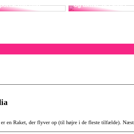
sportsernæring
og aktive personer
dia
r en Raket, der flyver op (til højre i de fleste tilfælde). Næ