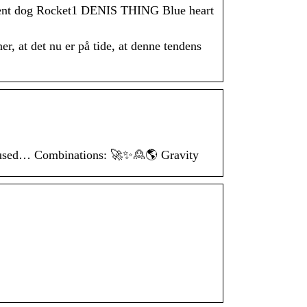
renent dog Rocket1 DENIS THING Blue heart
er, at det nu er på tide, at denne tendens
 not used… Combinations: 🚀✨🙎🌎 Gravity