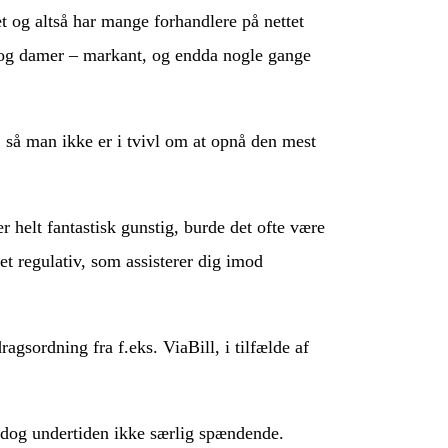
et og altså har mange forhandlere på nettet
er og damer – markant, og endda nogle gange
r, så man ikke er i tvivl om at opnå den mest
r helt fantastisk gunstig, burde det ofte være
et regulativ, som assisterer dig imod
gsordning fra f.eks. ViaBill, i tilfælde af
 dog undertiden ikke særlig spændende.