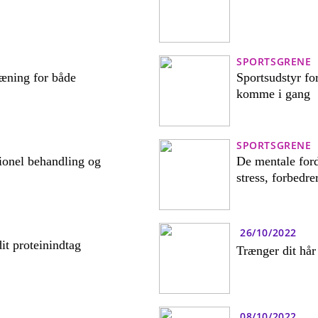
SPORTSGRENE
ræning for både
Sportsudstyr for
komme i gang
SPORTSGRENE
ionel behandling og
De mentale ford
stress, forbedr
26/10/2022
it proteinindtag
Trænger dit hår 
08/10/2022