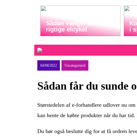
Sådan vælger du den
Ko
rigtige elcykel
i 
04/08/2022
Uncategorized
Sådan får du sunde og
Størstedelen af e-forhandlere udlover nu om s
kan hente de købte produkter når du har tid. 
Du bør også beslutte dig for at få ordren leve