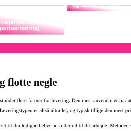
og aktive personer
llagenpulverets rolle
sportsernæring
 flotte negle
tunder flere former for levering. Den mest anvendte er p.t. at
Leveringstypen er altså ultra let, og typisk tillige den mest p
ret til din lejlighed eller hus eller ud til dit arbejde. Metoden