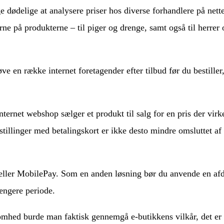
ge dødelige at analysere priser hos diverse forhandlere på nett
erne på produkterne – til piger og drenge, samt også til herr
øve en række internet foretagender efter tilbud før du bestille
ernet webshop sælger et produkt til salg for en pris der virke
stillinger med betalingskort er ikke desto mindre omsluttet af 
 eller MobilePay. Som en anden løsning bør du anvende en afdra
ængere periode.
omhed burde man faktisk gennemgå e-butikkens vilkår, det er