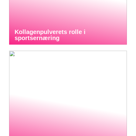
Kollagenpulverets rolle i
sportsernæring