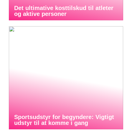
Det ultimative kosttilskud til atleter
og aktive personer
Sportsudstyr for begyndere: Vigtigt
udstyr til at komme i gang