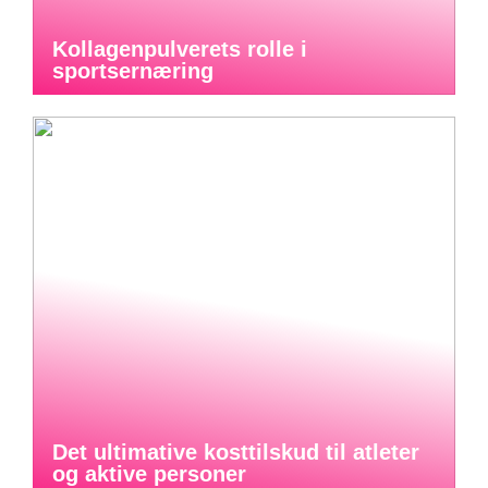
Kollagenpulverets rolle i
sportsernæring
Det ultimative kosttilskud til atleter
og aktive personer