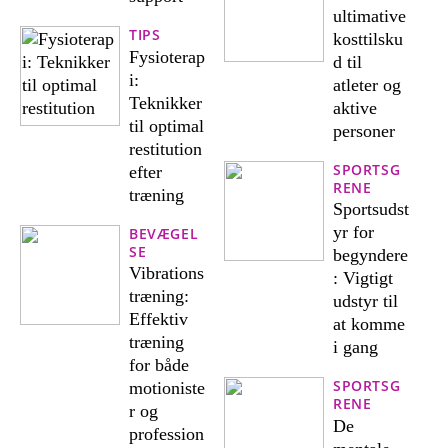
ultimative
TIPS
kosttilsku
Fysioterap
d til
i:
atleter og
Teknikker
aktive
til optimal
personer
restitution
SPORTSG
efter
RENE
træning
Sportsudst
yr for
BEVÆGEL
SE
begyndere
Vibrations
: Vigtigt
træning:
udstyr til
Effektiv
at komme
træning
i gang
for både
SPORTSG
motioniste
RENE
r og
De
profession