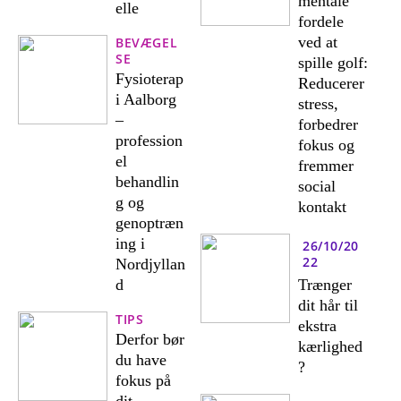
mentale
elle
fordele
ved at
BEVÆGEL
SE
spille golf:
Fysioterap
Reducerer
i Aalborg
stress,
–
forbedrer
profession
fokus og
el
fremmer
behandlin
social
g og
kontakt
genoptræn
ing i
26/10/20
22
Nordjyllan
d
Trænger
dit hår til
TIPS
ekstra
Derfor bør
kærlighed
du have
?
fokus på
dit