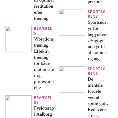
personer
restitution
SPORTSG
efter
RENE
træning
Sportsudst
yr for
BEVÆGEL
SE
begyndere
Vibrations
: Vigtigt
træning:
udstyr til
Effektiv
at komme
træning
i gang
for både
SPORTSG
motioniste
RENE
r og
De
profession
mentale
elle
fordele
ved at
BEVÆGEL
SE
spille golf:
Fysioterap
Reducerer
i Aalborg
stress,