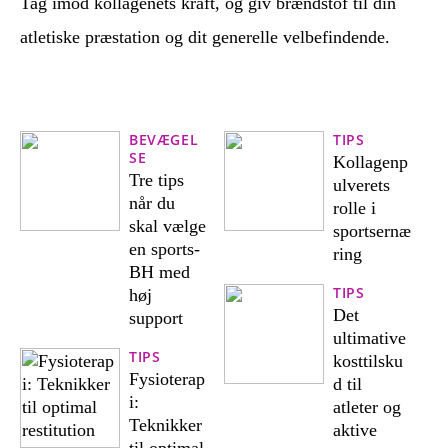
Tag imod kollagenets kraft, og giv brændstof til din
atletiske præstation og dit generelle velbefindende.
BEVÆGEL
TIPS
SE
Kollagenp
Tre tips
ulverets
når du
rolle i
skal vælge
sportsernæ
en sports-
ring
BH med
TIPS
høj
Det
support
ultimative
TIPS
kosttilsku
Fysioterap
d til
i:
atleter og
Teknikker
aktive
til optimal