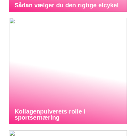
Sådan vælger du den rigtige elcykel
Kollagenpulverets rolle i
sportsernæring