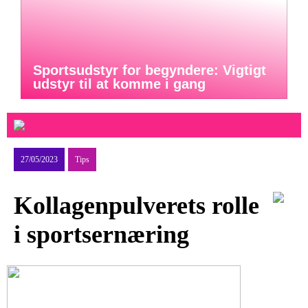
Sportsudstyr for begyndere: Vigtigt
udstyr til at komme i gang
27/05/2023
Tips
Kollagenpulverets rolle
i sportsernæring