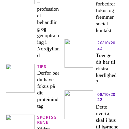
–
forbedrer
profession
fokus og
el
fremmer
behandlin
social
g og
kontakt
genoptræn
ing i
26/10/20
22
Nordjyllan
d
Trænger
dit hår til
TIPS
ekstra
Derfor bør
kærlighed
du have
?
fokus på
dit
08/10/20
proteinind
22
tag
Dette
overtøj
SPORTSG
skal i hus
RENE
til børnene
Sådan